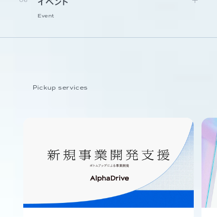
06
イベント
Event
Pickup services