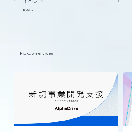
イベント
06
Event
Pickup services