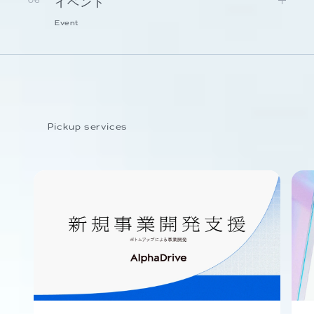
イベント
06
Event
Pickup services