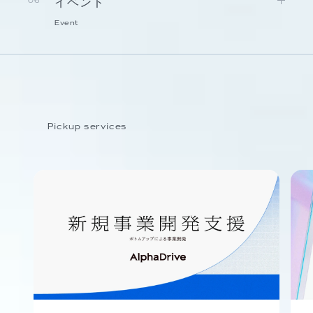
イベント
06
Event
Pickup services