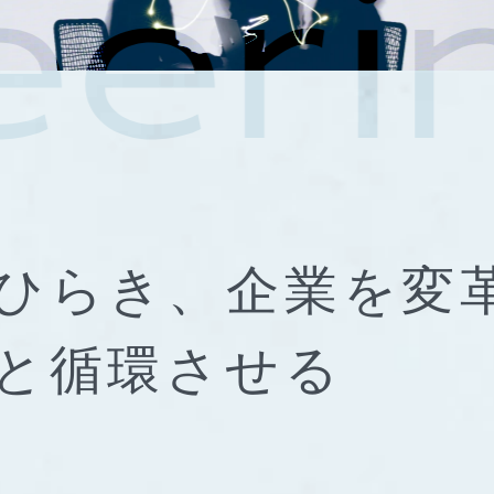
ひらき、
企業を変
と
循環させる