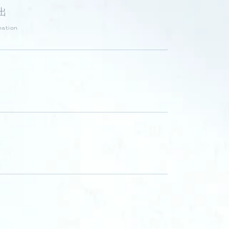
出
eation