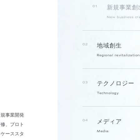
新規事業創
01
New business cr
地域創生
02
Regional revitalization
テクノロジー
03
Technology
新規事業開発
メディア
04
研修、プロト
Media
なケーススタ