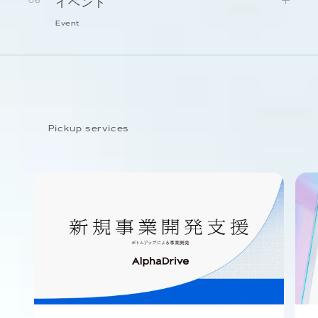
イベント
06
Event
Pickup services