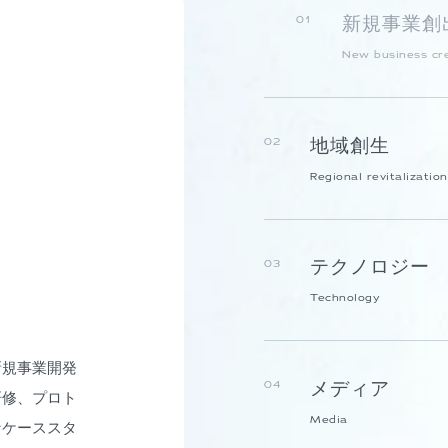
新規事業創
01
New business cr
地域創生
02
Regional revitalization
テクノロジー
03
Technology
新規事業開発
メディア
04
研修、プロト
Media
なケーススタ