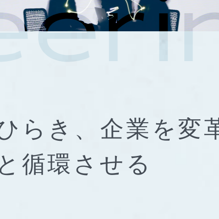
ひらき、
企業を変
と
循環させる