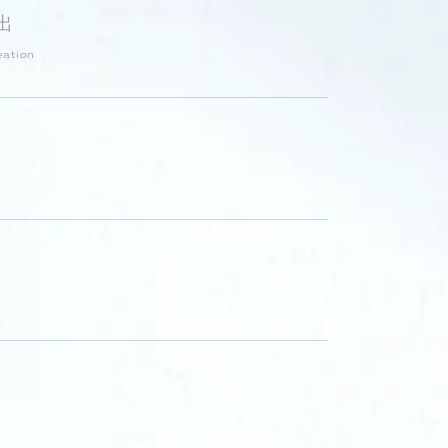
出
eation