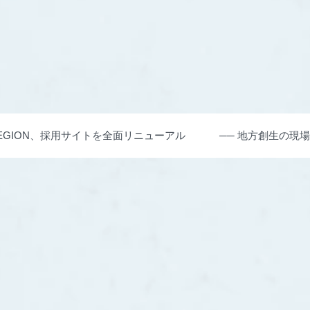
GION、採用サイトを全面リニューアル ── 地方創生の現場で“新規事業”を共に生み出す仲間を