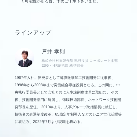
く可能性がある旨、予めご了承下さいませ。
ラインアップ
戸井 孝則
株式会社村田製作所 執行役員 コーポレート本部
ESG・HR統括部 統括部長
1987年入社。開発者として薄膜微細加工技術開発に従事後、
1996年から2008年まで労働組合専従役員となる。この間に、中
央執行委員長として会社と共に人事諸制度改革に取組む。 その
後、技術開発部門に所属し、薄膜技術部長、ネットワーク技術開
発部長を歴任。 2019年より、人事グループ統括部長に就任し、
技術者の処遇制度改革、65歳定年制導入などのシニア世代活躍等
に取組み、2022年7月より現職を務める。