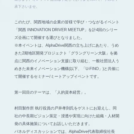
承下さいませ。
このたび、
関西地域の企業の皆様で学び・つながるイベント
「関西 INNOVATION DRIVER MEETUP」を計4回のシリー
ズ企画にて開催
する運びとなりました。
※本イベントは、AlphaDrive関西の立ち上げにあたり、うめ
きた2期地区開発プロジェクト「グラングリーン大阪」を拠
点に関西のイノベーション支援に取り組む、一般社団法人う
めきた未来イノベーション機構(以下、「U-FINO」)と共催に
て開催するセミナー/ミートアップイベントです。
第一回目のテーマは、
「人的資本経営」
。
村田製作所 執行役員の戸井孝則氏をゲストにお迎えし、同
社の中長期ビジョン策定・浸透や実現に向けた組織・人材開
発の具体施策についてお話しいただきます。
パネルディスカッションでは、AlphaDrive代表取締役社長