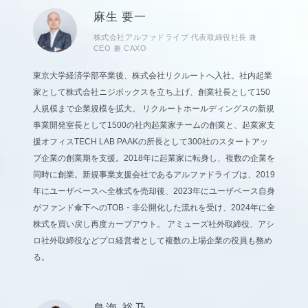
麻生 要一
株式会社アルファドライブ 代表取締役社長 兼
CEO 兼 CAXO
東京大学経済学部卒業後、株式会社リクルートへ入社。社内起業
家として株式会社ニジボックスを立ち上げ、創業社長として150
人規模まで企業規模を拡大。 リクルートホールディングスの新規
事業開発室長として1500の社内起業家チームの創業と、起業家支
援オフィスTECH LAB PAAKの所長として300社のスタートアッ
プ企業の創業期を支援。2018年に起業家に転身し、複数の企業を
同時に創業。新規事業支援会社であるアルファドライブは、2019
年にユーザベースへ全株式を売却後、2023年にユーザベース自身
がファンド傘下へのTOB・非公開化した流れを受け、2024年に全
株式を買い戻し再度カーブアウト。 アミューズ社外取締役、アシ
ロ社外取締役などプロ経営者として複数の上場企業の役員も務め
る。