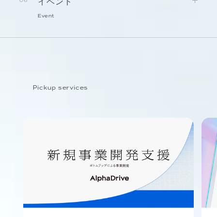
イベント
06
Event
Pickup services