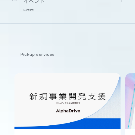
イベント
06
Event
Pickup services