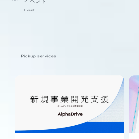
イベント
06
Event
Pickup services