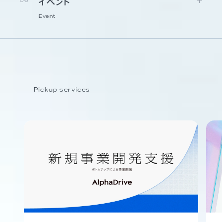
06
イベント
Event
Pickup services