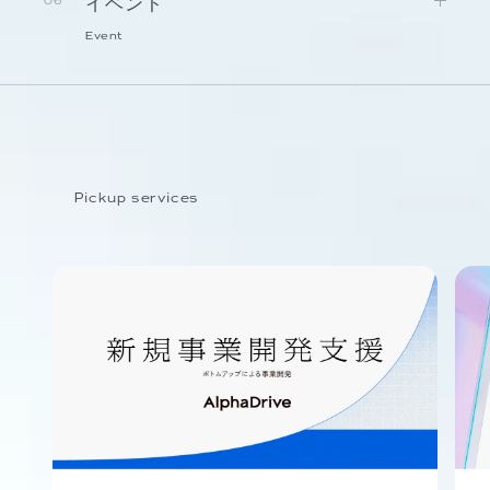
イベント
06
Event
Pickup services