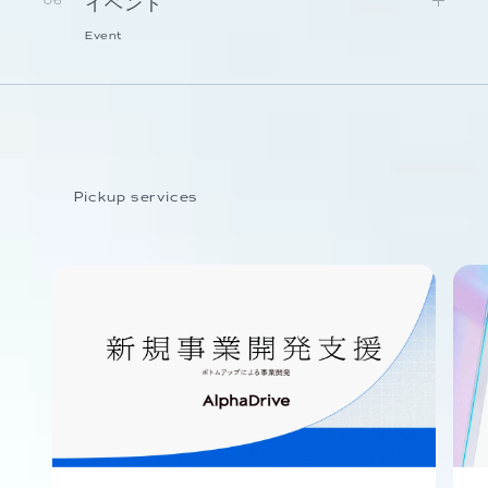
イベント
06
Event
Pickup services