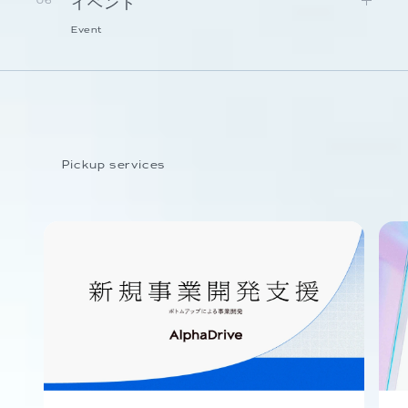
イベント
06
Event
Pickup services