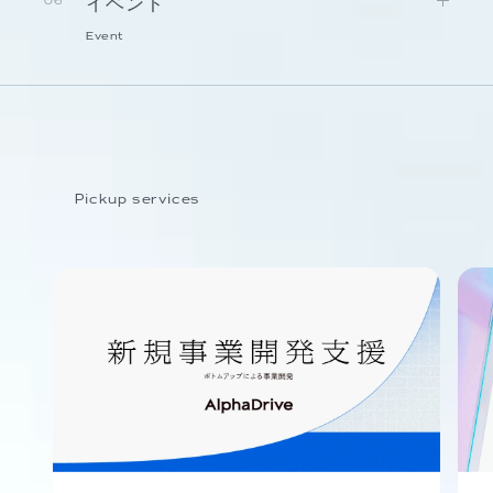
イベント
06
Event
Pickup services