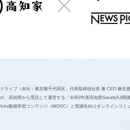
ドライブ（本社：東京都千代田区、代表取締役社長 兼 CEO 麻生
、高知県から受託して運営する「令和2年度高知県Society5.0
sPicks動画学習コンテンツ（MOOC）と受講生向けオンラインコ