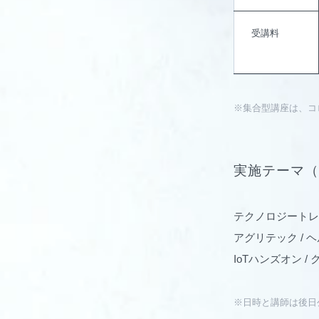
受講料
※集合型講座は、コ
実施テーマ（
テクノロジートレンド / 
アグリテック / 
IoTハンズオン /
※日時と講師は後日