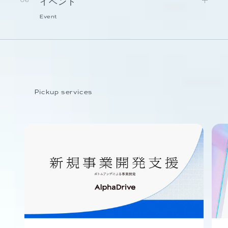
イベント
06
Event
Pickup services