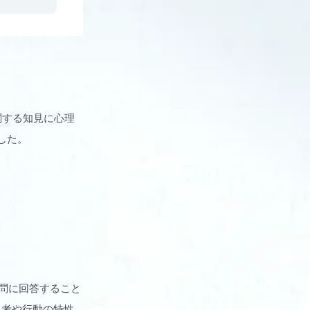
関する知見に心理
した。
質問に回答すること
思考や行動の特性