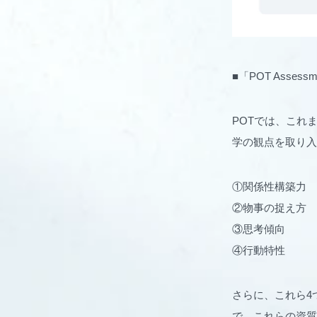
■「POT Asse
POTでは、これ
学の観点を取り入
①関係性構築力
②物事の捉え方
③思考傾向
④行動特性
さらに、これら4
で、これらの資質