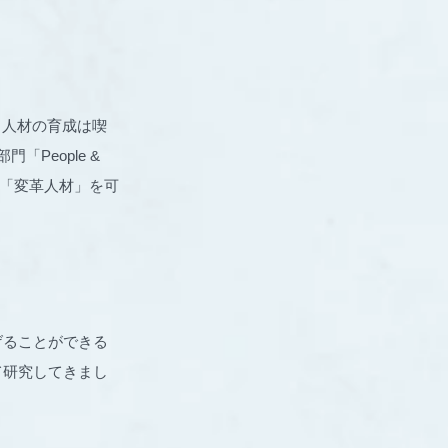
く人材の育成は喫
門「People &
中に眠る「変革人材」を可
なげることができる
て研究してきまし