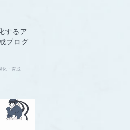
可視化するア
育成プログ
視化・育成