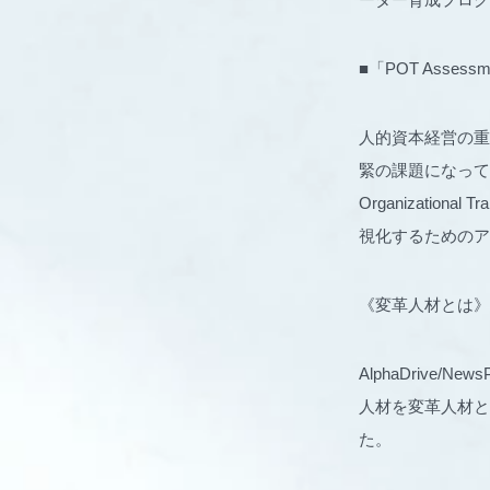
■「POT Assess
人的資本経営の重
緊の課題になっています
Organization
視化するためのア
《変革人材とは》
AlphaDriv
人材を変革人材と
た。