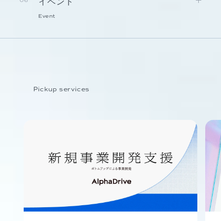
イベント
06
Event
Pickup services