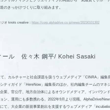
造のきっかけづくりに取り組みます。
knots creative：
https://corp.alphadrive.co.jp/news/20230101302
ル 佐々木 鋼平/ Kohei Sasaki
Aにて、カルチャーと社会課題を扱うウェブメディア「CINRA」編集
シティガイド「HereNow」編集長のほか、社内編集チームのマネ
企業、官公庁、地方自治体によるオウンドメディア、インバウン
、運用にも多数携わる。2022年9月より現職。AlphaDrive/News
て、大企業の新規事業創出を支援するウェブメディア「incubation i