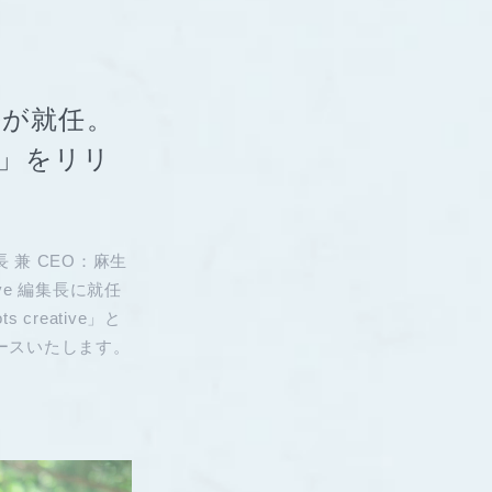
鋼平が就任。
」をリリ
兼 CEO：麻生
ive 編集長に就任
reative」と
ースいたします。