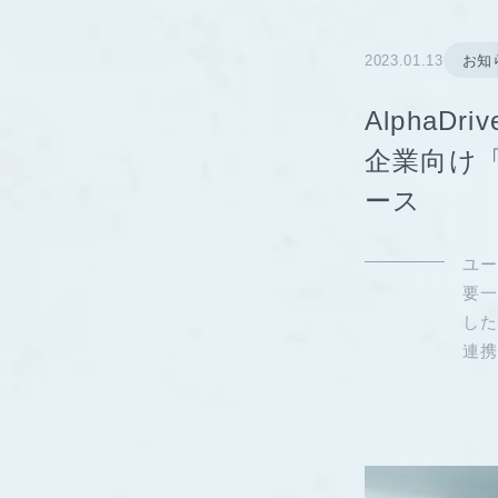
2023.01.13
お知
AlphaD
企業向け
ース
ユー
要一
した
連携