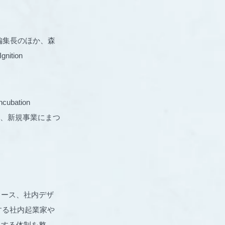
」編集長のほか、森
tion
bation
けに、新規事業にまつ
リース、社内デザ
闘する社内起業家や
トする体制を整