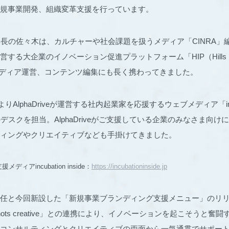
規事業開発、組織変革支援を行っています。
e 新編集長の佐々木は、カルチャーや社会課題を扱うメディア「CINRA
する大企業のイノベーション促進プラットフォーム「HIP（Hills Igni
」のメディア運営、コンテンツ編集にも長く携わってきました。
よりAlphaDriveが運営する社内起業家を応援するウェブメディア「incu
）」のデスクを担当。AlphaDriveがご支援している企業のみなさま向
ィングやクリエイティブなども手掛けてきました。
ィアincubation inside：
https://incubationinside.jp
任と今回新設した「新規事業ブランディング支援メニュー」のリ
ots creative」との連携により、イノベーションを起こそうと奮
コンサルティングとクリエイティブの両面から一気通貫でサポー