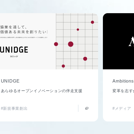
UNIDGE
Ambitions
あらゆるオープンイノベーションの伴走支援
変革を志す
#新規事業創出
#メディア