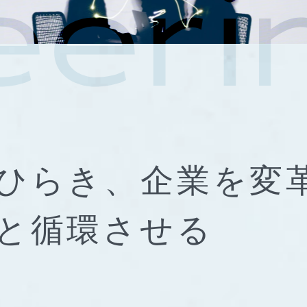
ひらき、
企業を変
と
循環させる