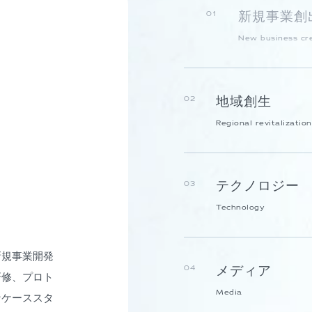
新規事業創
01
New business cr
地域創生
02
Regional revitalization
テクノロジー
03
Technology
新規事業開発
メディア
04
研修、プロト
Media
なケーススタ