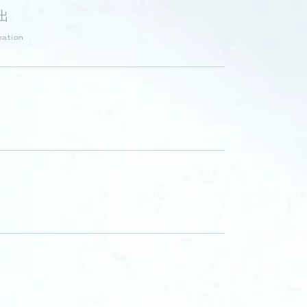
出
eation