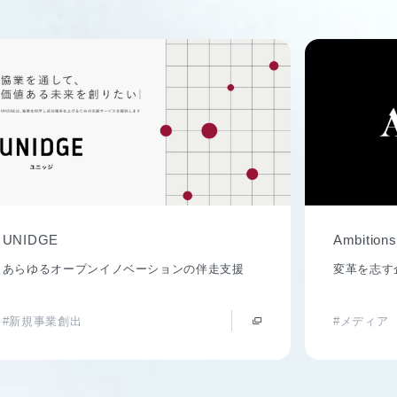
UNIDGE
Ambitions
あらゆるオープンイノベーションの伴走支援
変革を志す
#新規事業創出
#メディア