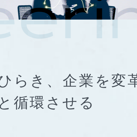
ひらき、
企業を変
と
循環させる