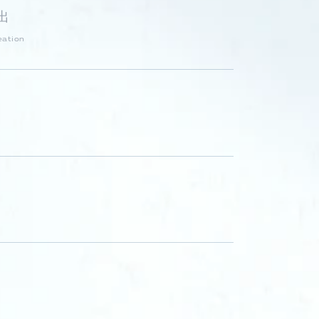
出
eation