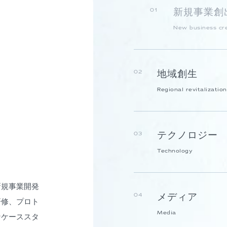
新規事業創
01
New business cr
地域創生
02
Regional revitalization
テクノロジー
03
Technology
新規事業開発
メディア
04
研修、プロト
Media
なケーススタ