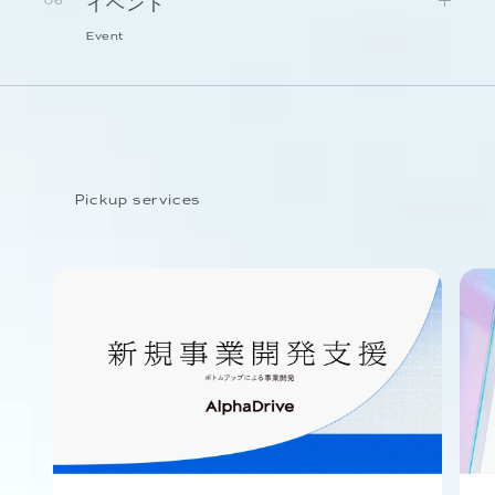
イベント
06
Event
Pickup services