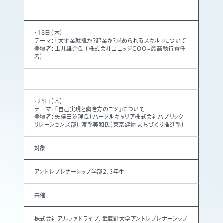
・18日（木）
テーマ：「大企業就職か?起業か?求められるスキル」について
登壇者：土井雄介氏 （株式会社ユニッジCOO=最高執行責任
者）
・25日（木）
テーマ：「自己実現と働き方のコツ」について
登壇者：矢儀田汐理氏（パーソルキャリア株式会社パブリック
リレーションズ部） 渡部美和氏（東京建物 まちづくり推進部）
対象
アントレプレナーシップ学部2、3年生
共催
株式会社アルファドライブ、武蔵野大学アントレプレナーシップ