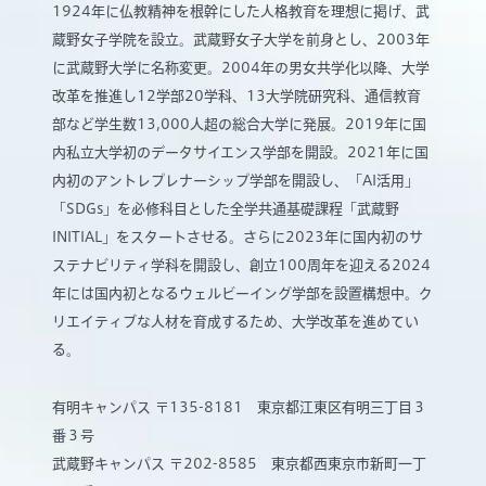
1924年に仏教精神を根幹にした人格教育を理想に掲げ、武
蔵野女子学院を設立。武蔵野女子大学を前身とし、2003年
に武蔵野大学に名称変更。2004年の男女共学化以降、大学
改革を推進し12学部20学科、13大学院研究科、通信教育
部など学生数13,000人超の総合大学に発展。2019年に国
内私立大学初のデータサイエンス学部を開設。2021年に国
内初のアントレプレナーシップ学部を開設し、「AI活用」
「SDGs」を必修科目とした全学共通基礎課程「武蔵野
INITIAL」をスタートさせる。さらに2023年に国内初のサ
ステナビリティ学科を開設し、創立100周年を迎える2024
年には国内初となるウェルビーイング学部を設置構想中。ク
リエイティブな人材を育成するため、大学改革を進めてい
る。
有明キャンパス 〒135-8181 東京都江東区有明三丁目３
番３号
武蔵野キャンパス 〒202-8585 東京都西東京市新町一丁