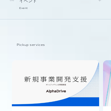
イベント
06
Event
Pickup services