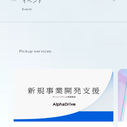
イベント
06
Event
Pickup services