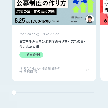
2026.08.25
15:00-16:00
火
事業を生み出す公募制度の作り方~ 応募の量・
質の高め方編 ~
申し込み受付中
#組織活性化
#人材開発
#組織開発
#新規事業開発