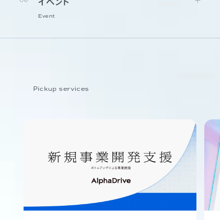
06
イベント
Event
Pickup services