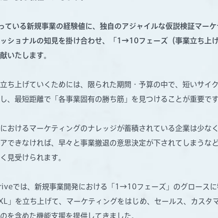
veが持っている新規事業の経験値に、独自のアジャイルな仮説検証マー
ッショナルの知見を掛け合わせ、「1→10フェーズ（事業立ち上げ 
献いたします。
立ち上げていくためには、限られた期間・予算の中で、短いサイ
し、最短距離で「各事業固有の勝ち筋」を見つけることが重要で
におけるマーケティングのナレッジが蓄積されている企業は少な
アできなければ、早々と事業撤退の意思決定が下されてしまうな
く見受けられます。
aDriveでは、新規事業開発における「1→10フェーズ」のグロース
ve AXL」を立ち上げて、マーケティングをはじめ、セールス、カス
のを含めた機能支援を提供してきました。