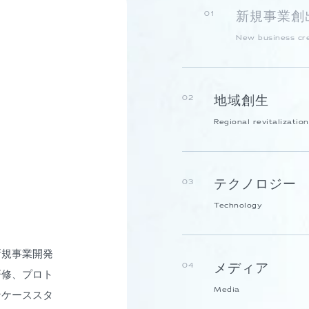
新規事業創
01
New business cr
地域創生
02
Regional revitalization
テクノロジー
03
Technology
新規事業開発
メディア
04
研修、プロト
Media
なケーススタ