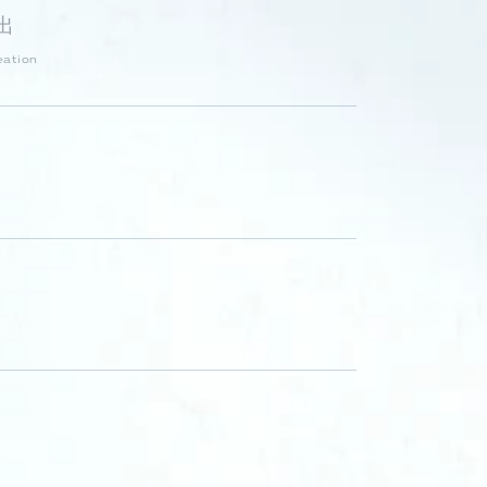
出
eation