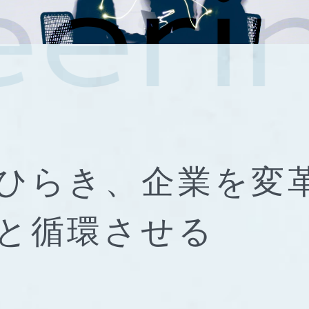
ひらき、
企業を変
と
循環させる