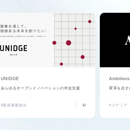
UNIDGE
Ambitions
あらゆるオープンイノベーションの伴走支援
変革を志す
#新規事業創出
#メディア