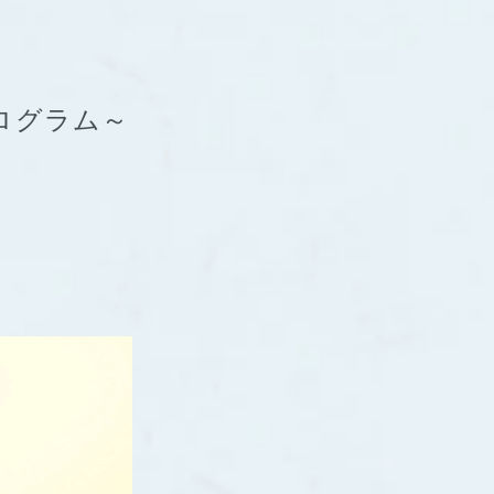
プログラム～
！