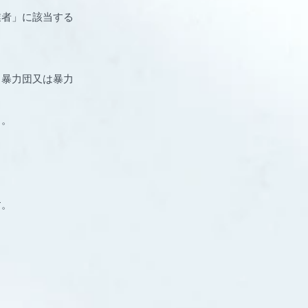
業者」に該当する
る暴力団又は暴力
と。
す。