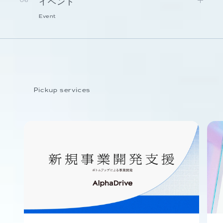
イベント
06
Event
Pickup services