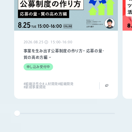
2026.08.25
15:00-16:00
火
事業を生み出す公募制度の作り方~ 応募の量・
質の高め方編 ~
申し込み受付中
#組織活性化
#人材開発
#組織開発
#新規事業開発