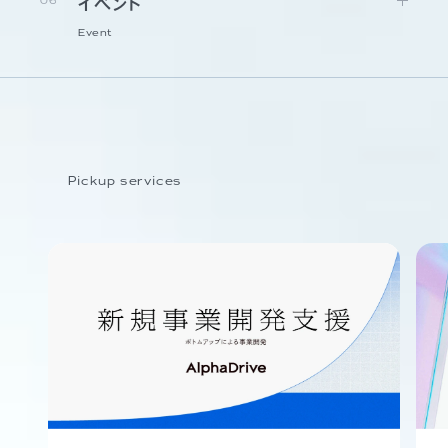
06
イベント
Event
Pickup services