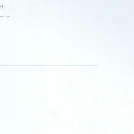
出
eation