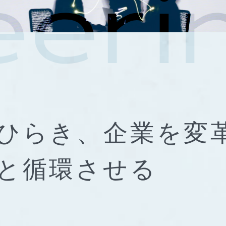
ひらき、
企業を変
と
循環させる