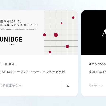
UNIDGE
Ambitions
あらゆるオープンイノベーションの伴走支援
変革を志す
#新規事業創出
#メディア