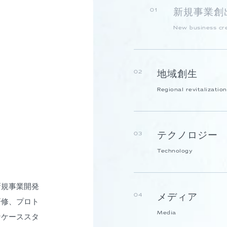
新規事業創
01
New business cr
地域創生
02
Regional revitalization
テクノロジー
03
Technology
新規事業開発
メディア
04
研修、プロト
Media
なケーススタ