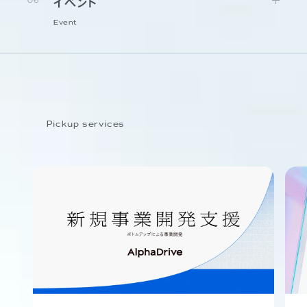
06
イベント
Event
Pickup services