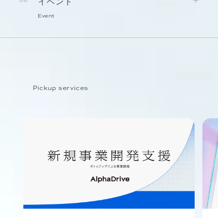
イベント
06
Event
Pickup services