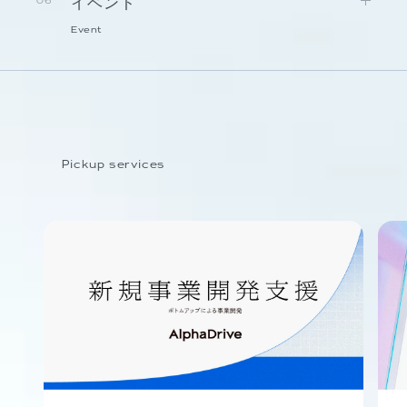
イベント
06
Event
Pickup services