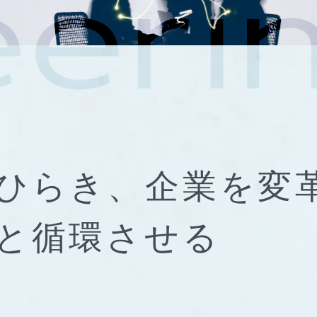
ひらき、
企業を変
と
循環させる