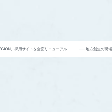
GION、採用サイトを全面リニューアル ── 地方創生の現場で“新規事業”を共に生み出す仲間を