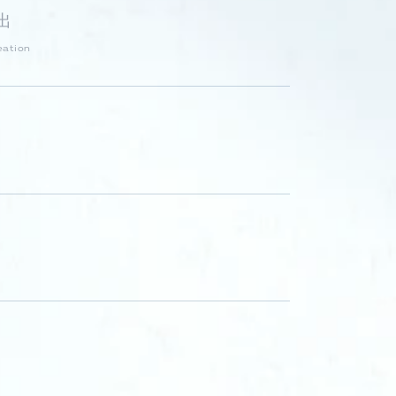
出
eation