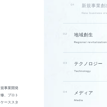
新規事業創
01
New business cr
地域創生
02
Regional revitalization
テクノロジー
03
Technology
新規事業開発
メディア
04
研修、プロト
Media
なケーススタ