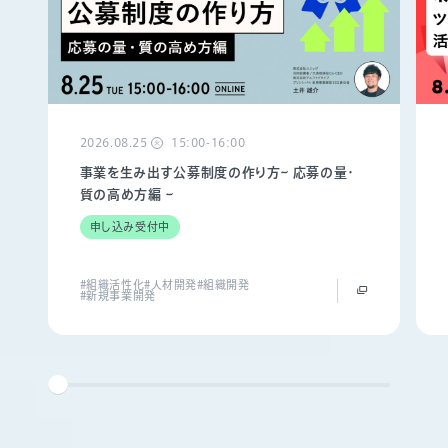
2026.08.25
15:00-16:00
火
事業を生み出す公募制度の作り方~ 応募の量・
質の高め方編 ~
申し込み受付中
#組織活性化
#人材開発
#組織開発
#新規事業開発