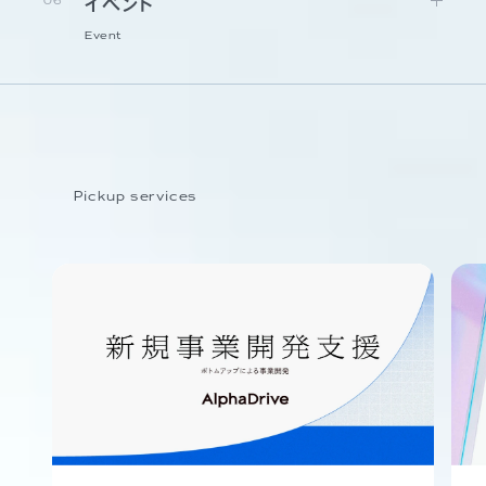
06
イベント
Event
Pickup services