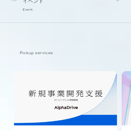
イベント
06
Event
Pickup services