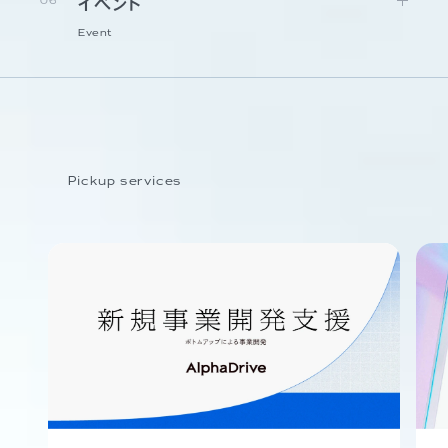
06
イベント
Event
Pickup services