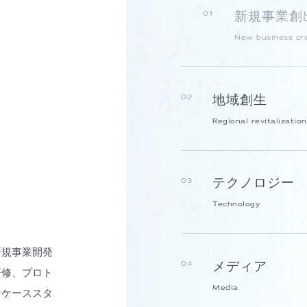
新規事業創
01
New business cr
地域創生
02
Regional revitalization
テクノロジー
03
Technology
新規事業開発
メディア
04
研修、プロト
Media
なケーススタ