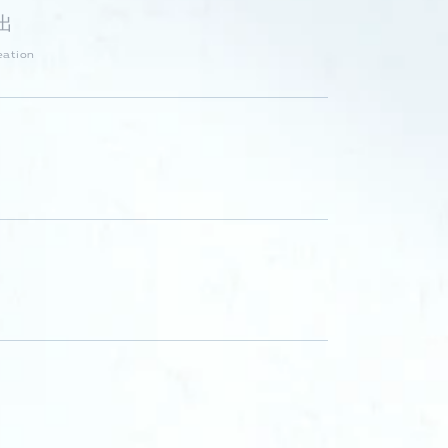
出
eation