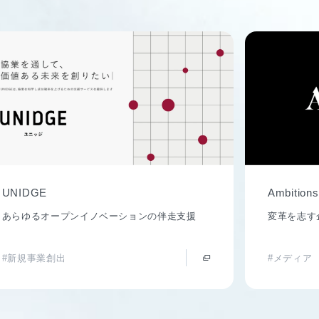
UNIDGE
Ambitions
あらゆるオープンイノベーションの伴走支援
変革を志す
#新規事業創出
#メディア