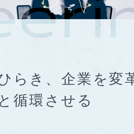
ひらき、
企業を変
と
循環させる