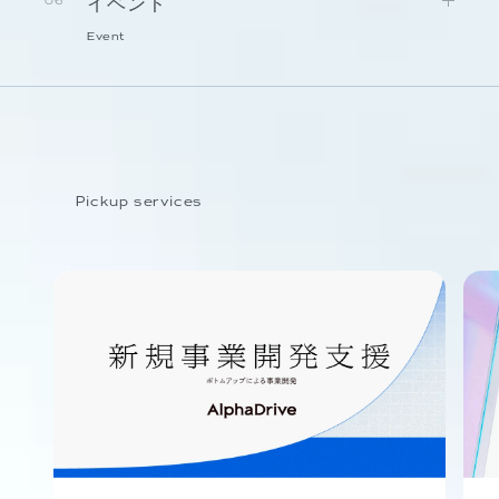
イベント
06
Event
Pickup services