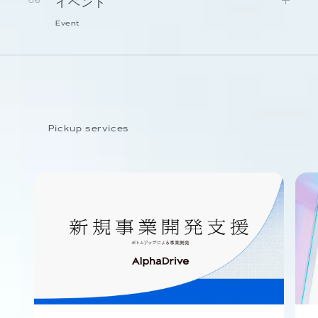
イベント
06
Event
Pickup services