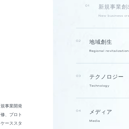
新規事業創
01
New business cr
地域創生
02
Regional revitalization
テクノロジー
03
Technology
新規事業開発
メディア
04
研修、プロト
Media
なケーススタ