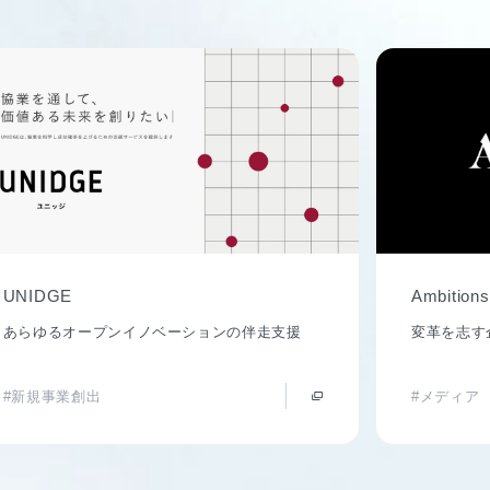
UNIDGE
Ambitions
あらゆるオープンイノベーションの伴走支援
変革を志す
#新規事業創出
#メディア