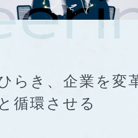
ひらき、
企業を変
と
循環させる