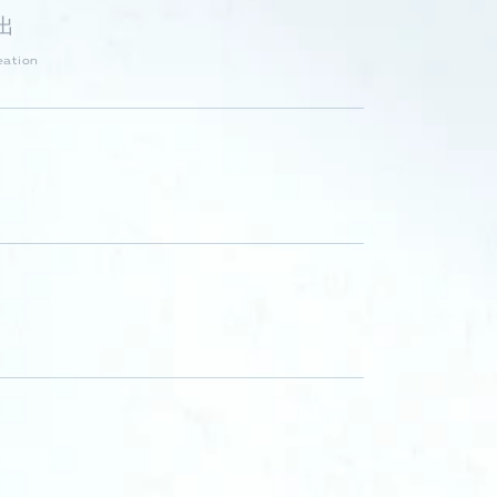
出
eation