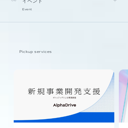
イベント
06
Event
Pickup services