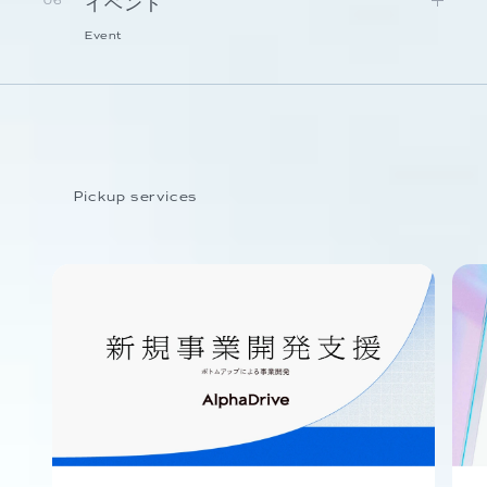
イベント
06
Event
Pickup services