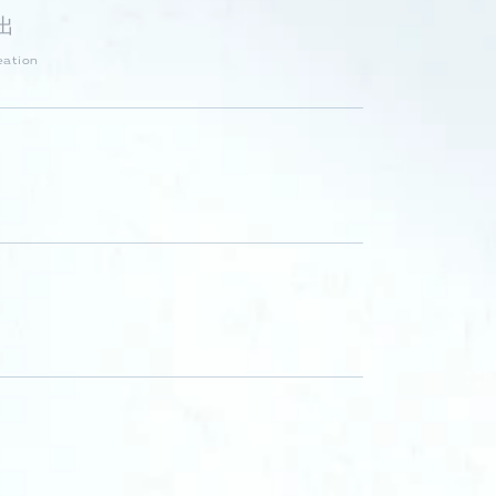
出
eation