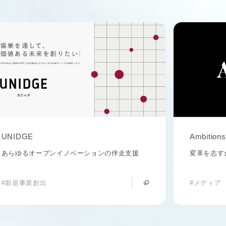
UNIDGE
Ambitions
あらゆるオープンイノベーションの伴走支援
変革を志す
#新規事業創出
#メディア