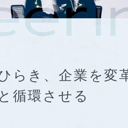
ひらき、
企業を変
と
循環させる