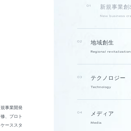
新規事業創
01
New business cr
地域創生
02
Regional revitalization
テクノロジー
03
Technology
新規事業開発
メディア
04
研修、プロト
Media
なケーススタ