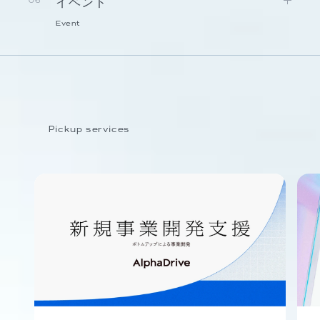
イベント
06
Event
Pickup services