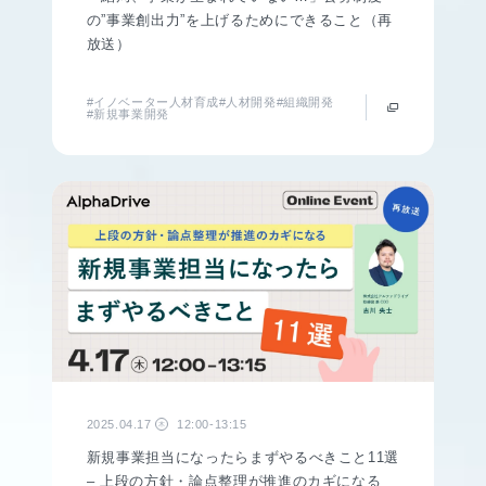
の”事業創出力”を上げるためにできること（再
放送）
#イノベーター人材育成
#人材開発
#組織開発
#新規事業開発
2025.04.17
12:00-13:15
木
新規事業担当になったらまずやるべきこと11選
– 上段の方針・論点整理が推進のカギになる