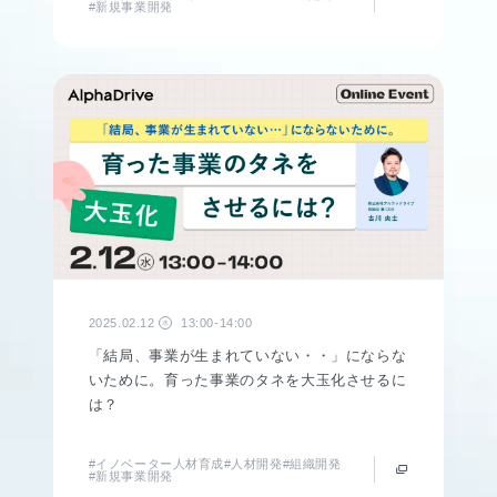
#新規事業開発
2025.02.12
13:00-14:00
水
「結局、事業が生まれていない・・」にならな
いために。育った事業のタネを大玉化させるに
は？
#イノベーター人材育成
#人材開発
#組織開発
#新規事業開発